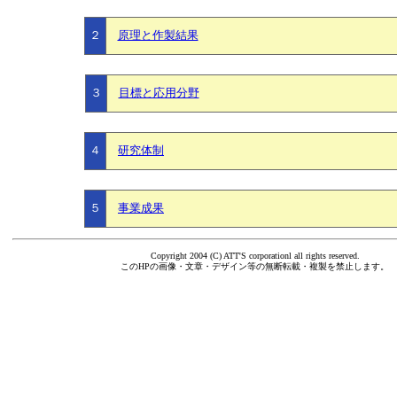
２
原理と作製結果
３
目標と応用分野
４
研究体制
５
事業成果
Copyright 2004 (C) ATT'S corporationl all rights reserved.
このHPの画像・文章・デザイン等の無断転載・複製を禁止します。