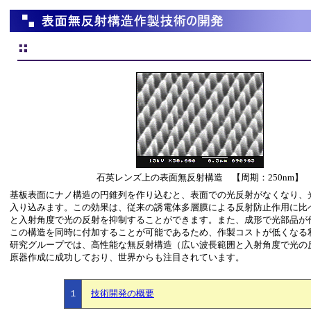
石英レンズ上の表面無反射構造 【周期：250nm】
基板表面にナノ構造の円錐列を作り込むと、表面での光反射がなくなり、
入り込みます。この効果は、従来の誘電体多層膜による反射防止作用に比
と入射角度で光の反射を抑制することができます。また、成形で光部品が
この構造を同時に付加することが可能であるため、作製コストが低くなる
研究グループでは、高性能な無反射構造（広い波長範囲と入射角度で光の
原器作成に成功しており、世界からも注目されています。
１
技術開発の概要